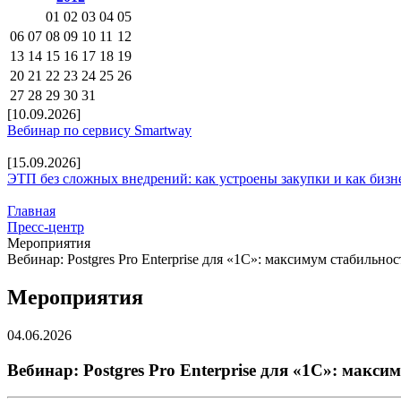
01
02
03
04
05
06
07
08
09
10
11
12
13
14
15
16
17
18
19
20
21
22
23
24
25
26
27
28
29
30
31
[10.09.2026]
Вебинар по сервису Smartway
[15.09.2026]
ЭТП без сложных внедрений: как устроены закупки и как бизн
Главная
Пресс-центр
Мероприятия
Вебинар: Postgres Pro Enterprise для «1С»: максимум стабильн
Мероприятия
04.06.2026
Вебинар: Postgres Pro Enterprise для «1С»: макс