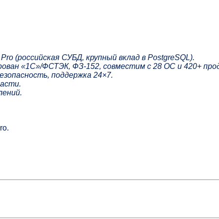
 Pro (российская СУБД, крупный вклад в PostgreSQL).
цирован «1С»/ФСТЭК, ФЗ‑152, совместим с 28 ОС и 420+ пр
безопасность, поддержка 24×7.
ласти.
лений.
ro.