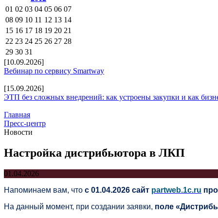
01
02
03
04
05
06
07
08
09
10
11
12
13
14
15
16
17
18
19
20
21
22
23
24
25
26
27
28
29
30
31
[10.09.2026]
Вебинар по сервису Smartway
[15.09.2026]
ЭТП без сложных внедрений: как устроены закупки и как бизн
Главная
Пресс-центр
Новости
Настройка дистрибьютора в ЛКП
01.04.2026
Напоминаем вам, что
с 01.04.2026 сайт
partweb.1c.ru
про
На данный момент, при создании заявки,
поле «Дистриб