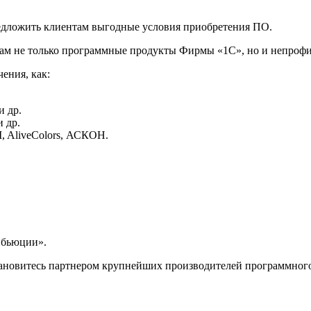
редложить клиентам выгодные условия приобретения ПО.
ам не только программные продукты Фирмы «1С», но и непроф
чения, как:
и др.
 др.
I, AliveColors, АСКОН.
ибьюции».
новитесь партнером крупнейших производителей программного 