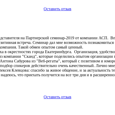
Оставить отзыв
редставителя на Партнерский семинар-2019 от компании АСП. В
озитивная встреча. Семинар дал мне возможность познакомиться
а компания. Такой обмен опытом самый ценный.
а в окрестностях города Екатеринбурга. Организация, удобство
з компании "Сканд", которые поделились опытом организации 
 Антона Сабурова из "Веб-регаты", который с позитивом и юмо
 подбор спикеров действительно очень качественный. Лично мн
лексея Клевцова: спасибо за живое общение, и за актуальность 
надеюсь, что приехать получится на все три дня и в расширенно
Оставить отзыв