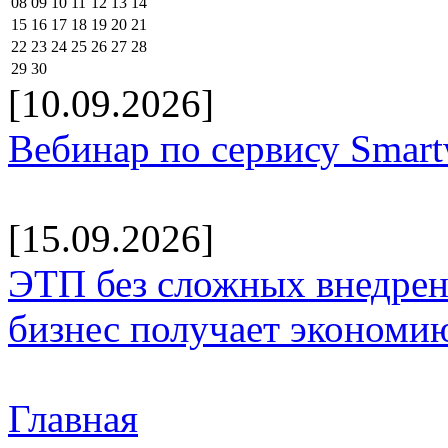
08
09
10
11
12
13
14
15
16
17
18
19
20
21
22
23
24
25
26
27
28
29
30
[10.09.2026]
Вебинар по сервису Smar
[15.09.2026]
ЭТП без сложных внедрени
бизнес получает экономию
Главная