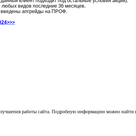
анный клиент подходит под остальные условия акции).
П любых видов последние 36 месяцев.
5 введены апгрейды на ПРОФ.
024>>>
 улучшения работы сайта. Подробную информацию можно найти