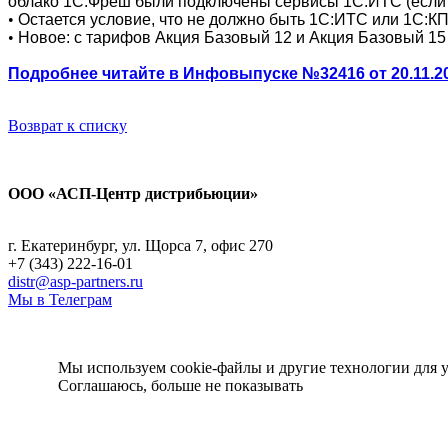
облако 1С:Фреш были подключены сервисы 1С:ИТС (если д
•
Остается условие, что не должно быть 1С:ИТС или 1С:К
•
Новое: с тарифов Акция Базовый 12 и Акция Базовый 1
Подробнее читайте в
Инфовыпуске №32416 от 20.11.2
Возврат к списку
ООО «АСП-Центр дистрибьюции»
Политика конфиденциальности
г. Екатеринбург, ул. Щорса 7, офис 270
+7 (343) 222-16-01
distr@asp-partners.ru
Мы в Телеграм
Мы используем cookie-файлы и другие технологии для
Соглашаюсь, больше не показывать