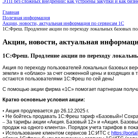
ЭТП без сложных внедрений: как устроены закупки и как бизн
Главная
Полезная информация
Акции, новости, актуальная информация по сервисам 1С
1С:Фреш. Продление акции по переходу локальных базовых по
Акции, новости, актуальная информаци
1С:Фреш. Продление акции по переходу локальн
Акция по переходу пользователей локальных базовых вер
земли» в «облако» за счет сниженной цены и входящих в 
остаются пользователями 1С:Фреш по сей день!
С помощью акции фирма «1С» помогает партнерам получат
Кратко основные условия акции:
•
Акция продлевается до 26.12.2025 г.
•
Не бойтесь продавать 1С:Фреш тариф «Базовый»! Сохран
–
За тарифы акции «Акция. Базовый 12» и «Акция. Базовы
продаж на одного клиента». Порядок учета тарифов в пока
•
Использование клиентом сервисов 1С:ИТС с
https://porta