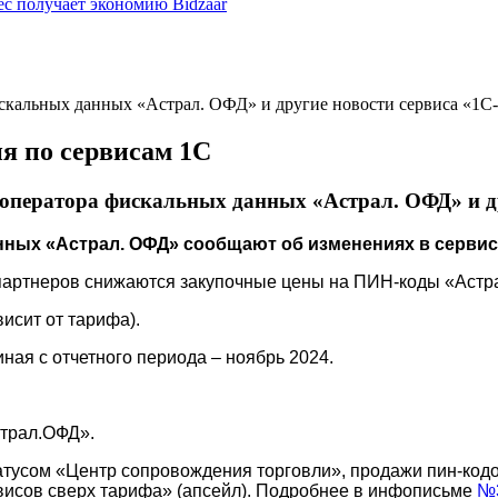
ес получает экономию Bidzaar
скальных данных «Астрал. ОФД» и другие новости сервиса «1
я по сервисам 1С
оператора фискальных данных «Астрал. ОФД» и д
ных «Астрал. ОФД» сообщают об изменениях в сервис
я партнеров снижаются закупочные цены на ПИН-коды «Астр
исит от тарифа).
ная с отчетного периода – ноябрь 2024.
страл.ОФД».
татусом «Центр сопровождения торговли», продажи пин-код
висов сверх тарифа» (апсейл). Подробнее в инфописьме
№3