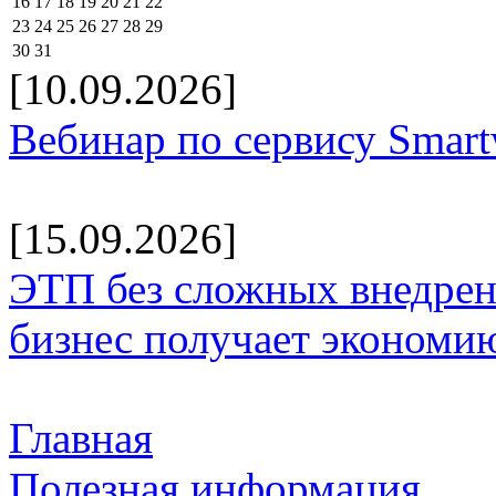
16
17
18
19
20
21
22
23
24
25
26
27
28
29
30
31
[10.09.2026]
Вебинар по сервису Smar
[15.09.2026]
ЭТП без сложных внедрени
бизнес получает экономию
Главная
Полезная информация